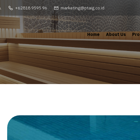
.
+62818 9595 96
marketing@ptaig.co.id
Home
About Us
Pro